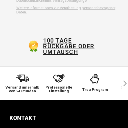
Datenschutzrichtlinie
,
Vertragsbedingungen
.
Weitere Informationen zur Verarbeitung personenbezogener
Daten.
100 TAGE
RÜCKGABE ODER
UMTAUSCH
Versand innerhalb
Professionelle
Sie 
Treu Program
von 24 Stunden
Einstellung
wi
KONTAKT