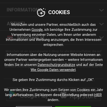
INFORMATION
COOKIES
ARTIKEL
MotoZem und unsere Partner, einschließlich auch das
Unternehmen
Google
, ich benötige Ihre Zustimmung zur
Verwendung einzelner Daten, um Ihnen unter anderem
Motozem.at
Informationen und Werbung anzuzeigen, die Ihren Interessen
entsprechen.
MotoZem ist ein spezialisierter E-Shop für alle Motorradfahrer, die auf
Informationen über die Nutzung unserer Website können an
der Suche nach hochwertiger Motorradbekleidung, Zubehör, Teilen und
Accessoires von bewährten Marken wie Alpinestars, Revit, SHIMA oder
unsere Partner weitergegeben werden – weitere Informationen
NEXX sind. Wir bieten eine große Auswahl an vorrätigen Artikeln,
finden Sie in unseren
Datenschutzgrundsätze
und auf der Seite
schnelle Lieferung, kompetente Beratung und eine persönliche Note für
Wie Google Daten verwendet
.
jede Fahrt und jeden Stil.
Sie geben Ihre Zustimmung durchs Klicken auf „OK“.
Wir werden Ihre Zustimmung zum Setzen von Cookies ein Jahr
lang aufbewahren. Sie können diese Einstellung jederzeit
HIER
ändern..