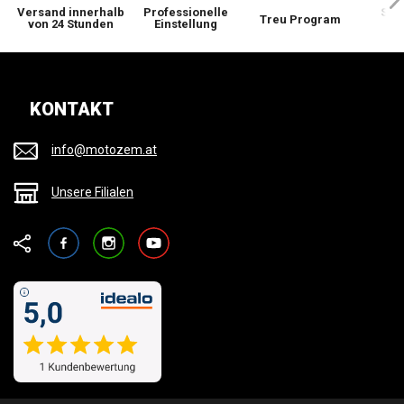
Versand innerhalb
Professionelle
Sie 
Treu Program
von 24 Stunden
Einstellung
wi
KONTAKT
info@motozem.at
Unsere Filialen
Facebook
Instagram
YouTube