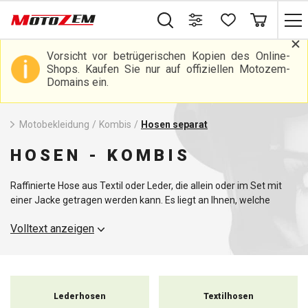
Vorsicht vor betrügerischen Kopien des Online-
Shops. Kaufen Sie nur auf offiziellen Motozem-
Domains ein.
Motobekleidung
/
Kombis
/
Hosen separat
HOSEN - KOMBIS
Raffinierte Hose aus Textil oder Leder, die allein oder im Set mit
einer Jacke getragen werden kann. Es liegt an Ihnen, welche
Option Sie wählen. Dank des kurzen Reißverschlusses für die
Volltext anzeigen
Möglichkeit, sie zu einer einzigen Einheit zu kombinieren, liegt die
Entscheidung ganz bei Ihnen.
Lederhosen
Textilhosen