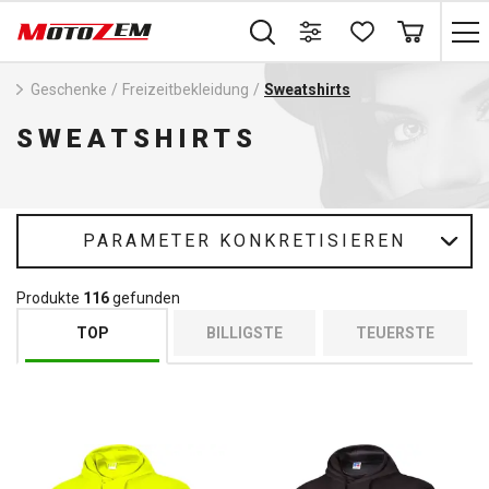
Geschenke
/
Freizeitbekleidung
/
Sweatshirts
SWEATSHIRTS
PARAMETER KONKRETISIEREN
Produkte
116
gefunden
TOP
BILLIGSTE
TEUERSTE