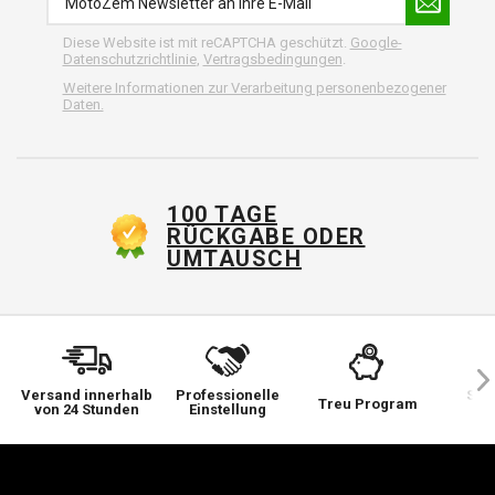
Diese Website ist mit reCAPTCHA geschützt.
Google-
Datenschutzrichtlinie
,
Vertragsbedingungen
.
Weitere Informationen zur Verarbeitung personenbezogener
Daten.
100 TAGE
RÜCKGABE ODER
UMTAUSCH
Versand innerhalb
Professionelle
Sie 
Treu Program
von 24 Stunden
Einstellung
wi