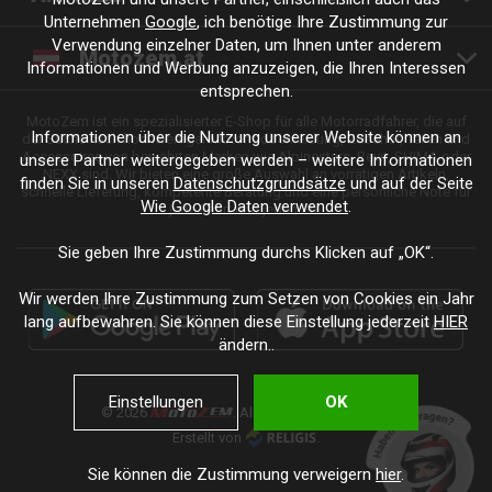
Unternehmen
Google
, ich benötige Ihre Zustimmung zur
Verwendung einzelner Daten, um Ihnen unter anderem
Motozem.at
Informationen und Werbung anzuzeigen, die Ihren Interessen
entsprechen.
MotoZem ist ein spezialisierter E-Shop für alle Motorradfahrer, die auf
Informationen über die Nutzung unserer Website können an
der Suche nach hochwertiger Motorradbekleidung, Zubehör, Teilen und
Accessoires von bewährten Marken wie Alpinestars, Revit, SHIMA oder
unsere Partner weitergegeben werden – weitere Informationen
NEXX sind. Wir bieten eine große Auswahl an vorrätigen Artikeln,
finden Sie in unseren
Datenschutzgrundsätze
und auf der Seite
schnelle Lieferung, kompetente Beratung und eine persönliche Note für
Wie Google Daten verwendet
.
jede Fahrt und jeden Stil.
Sie geben Ihre Zustimmung durchs Klicken auf „OK“.
Wir werden Ihre Zustimmung zum Setzen von Cookies ein Jahr
lang aufbewahren. Sie können diese Einstellung jederzeit
HIER
ändern..
Einstellungen
OK
© 2026
. Alle Rechte vorbehalten.
Erstellt von
.
Sie können die Zustimmung verweigern
hier
.