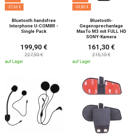
-27,60 €
-53,80 €
Bluetooth handsfree
Bluetooth-
Interphone U-COM8R -
Gegensprechanlage
Single Pack
MaxTo M3 mit FULL HD
SONY-Kamera
199,90 €
161,30 €
227,50 €
215,10 €
auf Lager
auf Lager