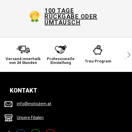
100 TAGE
RÜCKGABE ODER
UMTAUSCH
Versand innerhalb
Professionelle
Sie 
Treu Program
von 24 Stunden
Einstellung
wi
KONTAKT
info@motozem.at
Unsere Filialen
Facebook
Instagram
YouTube