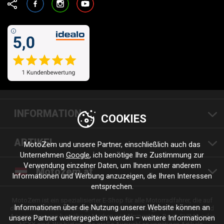
INFORMATION
COOKIES
ARTIKEL
MotoZem und unsere Partner, einschließlich auch das
Unternehmen
Google
, ich benötige Ihre Zustimmung zur
Verwendung einzelner Daten, um Ihnen unter anderem
Motozem.at
Informationen und Werbung anzuzeigen, die Ihren Interessen
entsprechen.
MotoZem ist ein spezialisierter E-Shop für alle Motorradfahrer, die auf
Informationen über die Nutzung unserer Website können an
der Suche nach hochwertiger Motorradbekleidung, Zubehör, Teilen und
Accessoires von bewährten Marken wie Alpinestars, Revit, SHIMA oder
unsere Partner weitergegeben werden – weitere Informationen