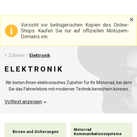
Vorsicht vor betrügerischen Kopien des Online-
Shops. Kaufen Sie nur auf offiziellen Motozem-
Domains ein.
Zubehör
/
Elektronik
ELEKTRONIK
Wir bieten Ihnen elektronisches Zubehör für Ihr Motorrad, bei dem
Sie das Fahrerlebnis mit moderner Technik bereichern können,
aber auch einfaches Elektrozubehör wie
Gegensprechanlagen
. In
Volltext anzeigen
unserer Kategorie finden Sie eine große Auswahl an
elektronischem Zubehör, darunter Motorradsprechanlagen, die
eine einfache Kommunikation mit anderen Motorradfahrern oder
einem Mitfahrer ermöglichen. Wir bieten auch praktische
Motorrad-Ladegeräte an, damit Ihre elektronischen Geräte immer
Motorrad
Birnen und Sicherungen
voll aufgeladen und einsatzbereit sind.
Kommunikationssysteme