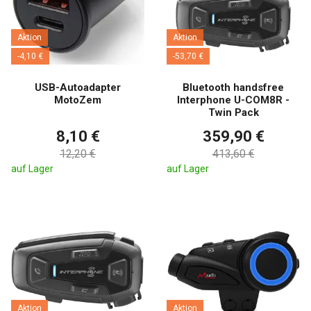
Aktion
Aktion
-4,10 €
-53,70 €
USB-Autoadapter
Bluetooth handsfree
MotoZem
Interphone U-COM8R -
Twin Pack
8,10 €
359,90 €
12,20 €
413,60 €
auf Lager
auf Lager
Aktion
Aktion