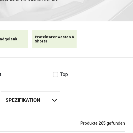
l ein Rückenschutz, Schulter-
 oder Steißbeinschützer
allfrei bleiben.
Protektorenwesten &
ndgelenk
Shorts
t
Top
SPEZIFIKATION
Produkte
265
gefunden