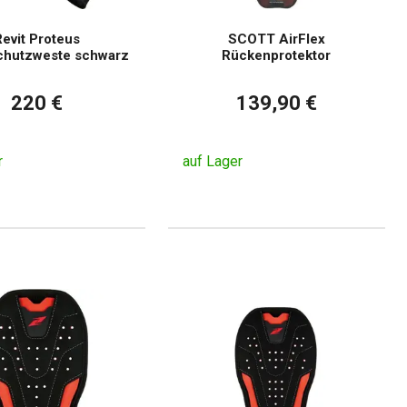
evit Proteus
SCOTT AirFlex
chutzweste schwarz
Rückenprotektor
220 €
139,90 €
r
auf Lager