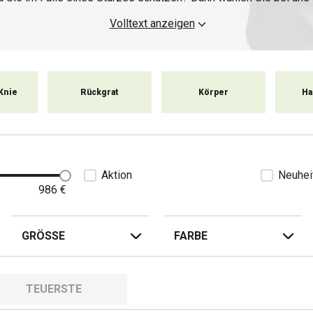
Motorradfahrer aus. Unter Ihrem Anzug könnte Ihnen zum Beispie
Volltext anzeigen
tzlich sein. In den Damen-Motorradhosen können Sie Knie-, Hüft-
n Sie an Ihre Sicherheit, denn nur durch Vorsorge können Sie unf
Knie
Rückgrat
Körper
Ha
Aktion
Neuhei
986
€
GRÖSSE
FARBE
TEUERSTE