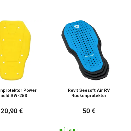
nprotektor Power
Revit Seesoft Air RV
hield SW-253
Rückenprotektor
20,90 €
50 €
r
auf Lager