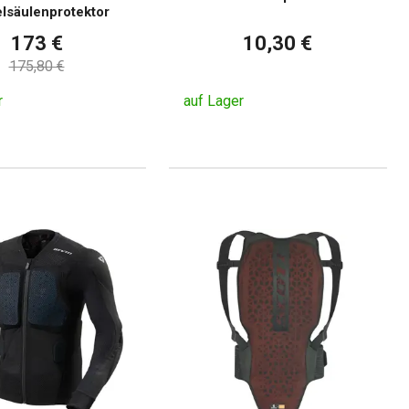
lsäulenprotektor
173 €
10,30 €
175,80 €
r
auf Lager