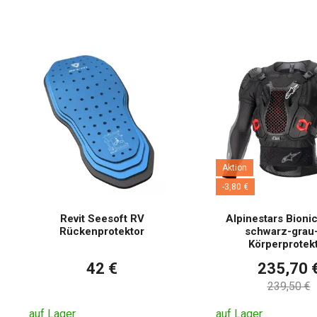
Aktion
-3,80 €
Revit Seesoft RV
Alpinestars Bionic
Rückenprotektor
schwarz-grau-
Körperprotek
42 €
235,70 
239,50 €
auf Lager
auf Lager