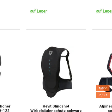
auf Lager
auf Lage
Aktion
-2,80 €
choner
Revit Slingshot
Alpine
W-122
Wirbelsäulenschutz schwarz
sc