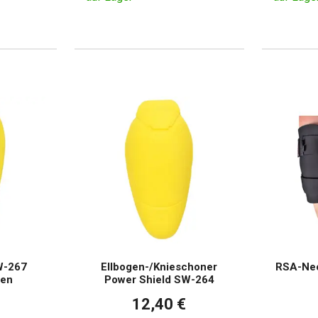
W-267
Ellbogen-/Knieschoner
RSA-Neo
ren
Power Shield SW-264
12,40 €