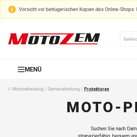
Vorsicht vor betrügerischen Kopien des Online-Shops. 
MENÜ
Motobekleidung
/
Damenabteilung
/
Protektoren
MOTO-P
Suchen Sie nach Dame
strapazierfähig, bequem und