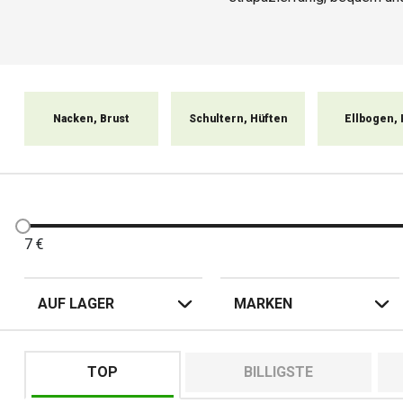
hochwertigsten Produkte für 
oder Brustprotektor nü
verwenden. Denke
Nacken, Brust
Schultern, Hüften
Ellbogen, 
7
€
AUF LAGER
MARKEN
TOP
BILLIGSTE