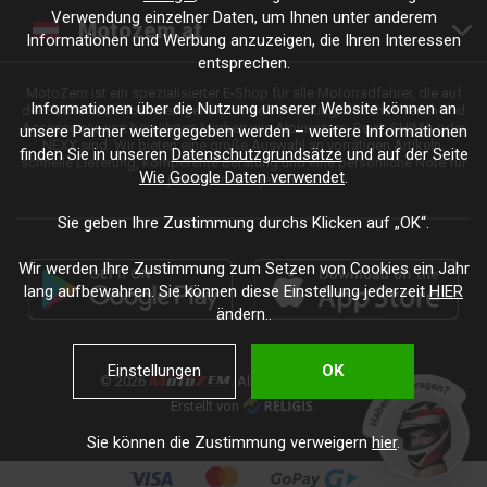
Verwendung einzelner Daten, um Ihnen unter anderem
Motozem.at
Informationen und Werbung anzuzeigen, die Ihren Interessen
entsprechen.
MotoZem ist ein spezialisierter E-Shop für alle Motorradfahrer, die auf
Informationen über die Nutzung unserer Website können an
der Suche nach hochwertiger Motorradbekleidung, Zubehör, Teilen und
Accessoires von bewährten Marken wie Alpinestars, Revit, SHIMA oder
unsere Partner weitergegeben werden – weitere Informationen
NEXX sind. Wir bieten eine große Auswahl an vorrätigen Artikeln,
finden Sie in unseren
Datenschutzgrundsätze
und auf der Seite
schnelle Lieferung, kompetente Beratung und eine persönliche Note für
Wie Google Daten verwendet
.
jede Fahrt und jeden Stil.
Sie geben Ihre Zustimmung durchs Klicken auf „OK“.
Wir werden Ihre Zustimmung zum Setzen von Cookies ein Jahr
lang aufbewahren. Sie können diese Einstellung jederzeit
HIER
ändern..
Einstellungen
OK
© 2026
. Alle Rechte vorbehalten.
Erstellt von
.
Sie können die Zustimmung verweigern
hier
.