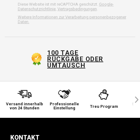
Diese Website ist mit reCAPTCHA geschützt.
Google-
Datenschutzrichtlinie
,
Vertragsbedingungen
.
Weitere Informationen zur Verarbeitung personenbezogener
Daten.
100 TAGE
RÜCKGABE ODER
UMTAUSCH
Versand innerhalb
Professionelle
Sie 
Treu Program
von 24 Stunden
Einstellung
wi
KONTAKT