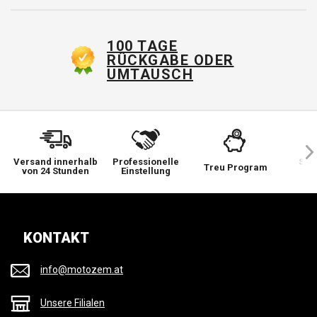
100 TAGE
RÜCKGABE ODER
UMTAUSCH
Versand innerhalb
Professionelle
Sie 
Treu Program
von 24 Stunden
Einstellung
wi
KONTAKT
info@motozem.at
Unsere Filialen