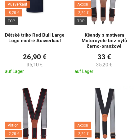
Ausverkauf
Aktion
-8,20 €
-2,20 €
TOP
TOP
Dětské triko Red Bull Large
Kšandy s motivem
Logo modré Ausverkauf
Motorcycle bez nýtů
černo-oranžové
26,90 €
33 €
35,10 €
35,20 €
auf Lager
auf Lager
Aktion
Aktion
-2,20 €
-2,20 €