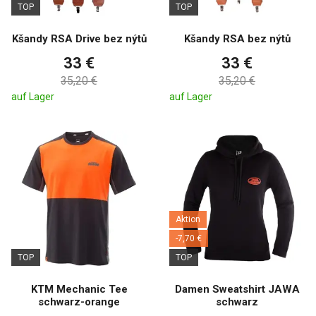
TOP
TOP
Kšandy RSA Drive bez nýtů
Kšandy RSA bez nýtů
33 €
33 €
35,20 €
35,20 €
auf Lager
auf Lager
Aktion
-7,70 €
TOP
TOP
KTM Mechanic Tee
Damen Sweatshirt JAWA
schwarz-orange
schwarz