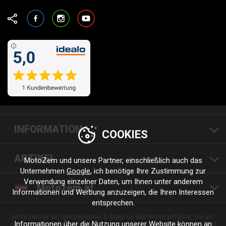
Facebook
Instagram
YouTube
INFORMATION
COOKIES
ARTIKEL
MotoZem und unsere Partner, einschließlich auch das
Unternehmen
Google
, ich benötige Ihre Zustimmung zur
Verwendung einzelner Daten, um Ihnen unter anderem
Motozem.at
Informationen und Werbung anzuzeigen, die Ihren Interessen
entsprechen.
MotoZem ist ein spezialisierter E-Shop für alle Motorradfahrer, die auf
Informationen über die Nutzung unserer Website können an
der Suche nach hochwertiger Motorradbekleidung, Zubehör, Teilen und