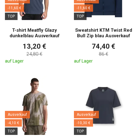
-11,60 €
-11,60 €
TOP
TOP
T-shirt Meatfly Glazy
Sweatshirt KTM Twist Red
dunkelblau Ausverkauf
Bull Zip blau Ausverkauf
13,20 €
74,40 €
24,80 €
86 €
auf Lager
auf Lager
Ausverkauf
Ausverkauf
-4,10 €
-10,30 €
TOP
TOP