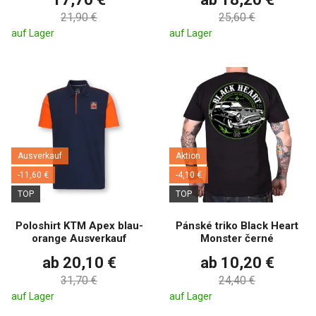
21,90 €
25,60 €
auf Lager
auf Lager
Ausverkauf
Aktion
-11,60 €
-4,10 €
TOP
TOP
Poloshirt KTM Apex blau-
Pánské triko Black Heart
orange Ausverkauf
Monster černé
ab 20,10 €
ab 10,20 €
31,70 €
24,40 €
auf Lager
auf Lager