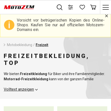
Vorsicht vor betrügerischen Kopien des Online-
Shops. Kaufen Sie nur auf offiziellen Motozem-
Domains ein.
Motobekleidung
/
Freizeit
FREIZEITBEKLEIDUNG,
TOP
Wir bieten
Freizeitkleidung
für Biker und ihre Familienmitglieder.
Motorrad-Freizeitkleidung
kann von der ganzen Familie
getragen werden. Wir bieten eine große Auswahl an Biker-T-Shirts,
Volltext anzeigen
Jacken, Unterwäsche, Socken,
Merinokleidung
, Hoodies, Jeans
und Mützen. Die Auswahl umfasst auch Hausschuhe oder
beheizbare Kleidung, die im Winter ein Muss ist. Bei kälterem
Wetter können Sie auch
Schals
oder Halsbekleidung für Ihr
Motorrad verwenden.