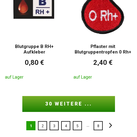
Blutgruppe B RH+
Pflaster mit
Aufkleber
Blutgruppentropfen 0 Rh+
0,80 €
2,40 €
auf Lager
auf Lager
30 WEITERE ...
...
1
2
3
4
5
8