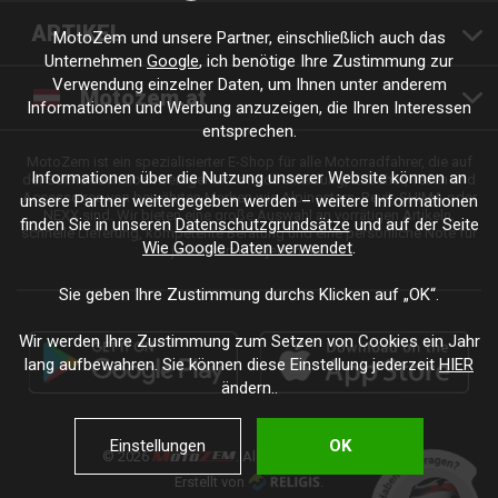
ARTIKEL
MotoZem und unsere Partner, einschließlich auch das
Unternehmen
Google
, ich benötige Ihre Zustimmung zur
Verwendung einzelner Daten, um Ihnen unter anderem
Motozem.at
Informationen und Werbung anzuzeigen, die Ihren Interessen
entsprechen.
MotoZem ist ein spezialisierter E-Shop für alle Motorradfahrer, die auf
Informationen über die Nutzung unserer Website können an
der Suche nach hochwertiger Motorradbekleidung, Zubehör, Teilen und
Accessoires von bewährten Marken wie Alpinestars, Revit, SHIMA oder
unsere Partner weitergegeben werden – weitere Informationen
NEXX sind. Wir bieten eine große Auswahl an vorrätigen Artikeln,
finden Sie in unseren
Datenschutzgrundsätze
und auf der Seite
schnelle Lieferung, kompetente Beratung und eine persönliche Note für
Wie Google Daten verwendet
.
jede Fahrt und jeden Stil.
Sie geben Ihre Zustimmung durchs Klicken auf „OK“.
Wir werden Ihre Zustimmung zum Setzen von Cookies ein Jahr
lang aufbewahren. Sie können diese Einstellung jederzeit
HIER
ändern..
Einstellungen
OK
© 2026
. Alle Rechte vorbehalten.
Erstellt von
.