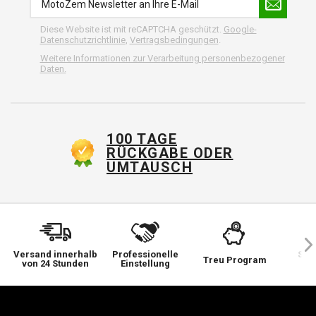
Diese Website ist mit reCAPTCHA geschützt.
Google-
Datenschutzrichtlinie
,
Vertragsbedingungen
.
Weitere Informationen zur Verarbeitung personenbezogener
Daten.
100 TAGE
RÜCKGABE ODER
UMTAUSCH
Versand innerhalb
Professionelle
Sie 
Treu Program
von 24 Stunden
Einstellung
wi