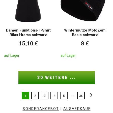
Damen Funktions-T-Shirt
Wintermütze MotoZem
Rilax Hrama schwarz
Basic schwarz
15,10 €
8 €
auf Lager
auf Lager
30 WEITERE ...
...
1
2
3
4
5
36
SONDERANGEBOT
|
AUSVERKAUF