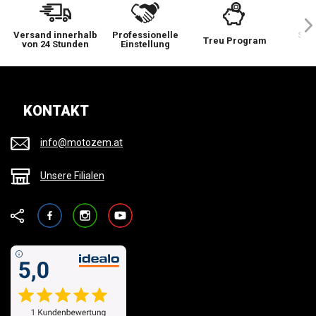
Versand innerhalb
Professionelle
Sie 
Treu Program
von 24 Stunden
Einstellung
wi
KONTAKT
info@motozem.at
Unsere Filialen
Facebook
Instagram
YouTube