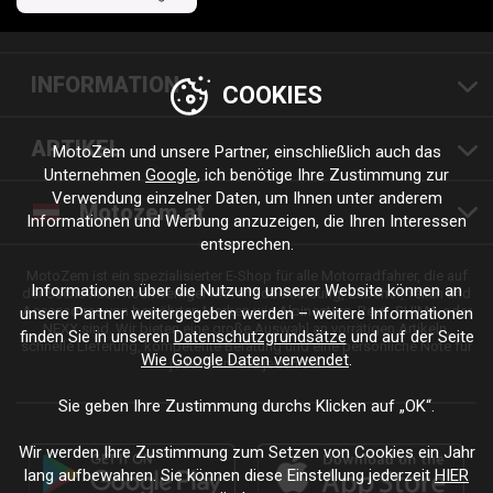
INFORMATION
COOKIES
ARTIKEL
MotoZem und unsere Partner, einschließlich auch das
Unternehmen
Google
, ich benötige Ihre Zustimmung zur
Verwendung einzelner Daten, um Ihnen unter anderem
Motozem.at
Informationen und Werbung anzuzeigen, die Ihren Interessen
entsprechen.
MotoZem ist ein spezialisierter E-Shop für alle Motorradfahrer, die auf
Informationen über die Nutzung unserer Website können an
der Suche nach hochwertiger Motorradbekleidung, Zubehör, Teilen und
Accessoires von bewährten Marken wie Alpinestars, Revit, SHIMA oder
unsere Partner weitergegeben werden – weitere Informationen
NEXX sind. Wir bieten eine große Auswahl an vorrätigen Artikeln,
finden Sie in unseren
Datenschutzgrundsätze
und auf der Seite
schnelle Lieferung, kompetente Beratung und eine persönliche Note für
Wie Google Daten verwendet
.
jede Fahrt und jeden Stil.
Sie geben Ihre Zustimmung durchs Klicken auf „OK“.
Wir werden Ihre Zustimmung zum Setzen von Cookies ein Jahr
lang aufbewahren. Sie können diese Einstellung jederzeit
HIER