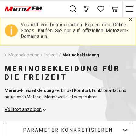
Vorsicht vor betrügerischen Kopien des Online-
Shops. Kaufen Sie nur auf offiziellen Motozem-
Domains ein.
Motobekleidung
/
Freizeit
/
Merinobekleidung
MERINOBEKLEIDUNG FÜR
DIE FREIZEIT
Merino-Freizeitkleidung
verbindet Komfort, Funktionalität und
natürliches Material. Merinowolle ist wegen ihrer
außergewöhnlichen Eigenschaften beliebt - sie
reguliert die
Volltext anzeigen
Temperatur, transportiert Feuchtigkeit ab
und
ist von Natur aus
geruchshemmend
. Das macht sie ideal für Freizeitkleidung, aber
auch für Sport und Freizeitaktivitäten.
PARAMETER KONKRETISIEREN
In unserem Sortiment finden Sie T-Shirts, Sweatshirts und