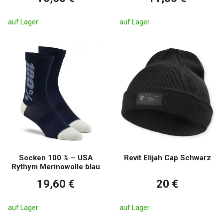
Hält Merino-Kleidung lange?
auf Lager
auf Lager
Ja, bei richtiger Pflege hat Merinowolle eine lange Lebensdauer
und behält ihre funktionellen Eigenschaften.
Socken 100 % – USA
Revit Elijah Cap Schwarz
Rythym Merinowolle blau
19,60 €
20 €
auf Lager
auf Lager