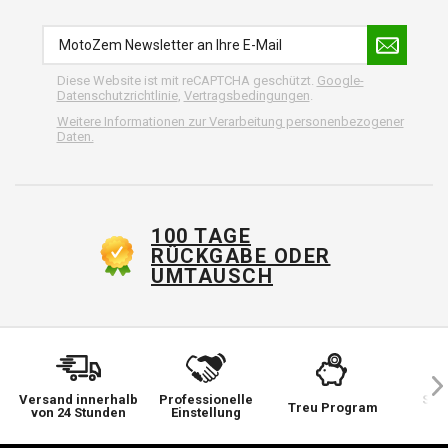
Diese Website ist mit reCAPTCHA geschützt.
Google-
Datenschutzrichtlinie
,
Vertragsbedingungen
.
Weitere Informationen zur Verarbeitung personenbezogener
Daten.
100 TAGE
RÜCKGABE ODER
UMTAUSCH
Versand innerhalb
Professionelle
Sie 
Treu Program
von 24 Stunden
Einstellung
wi