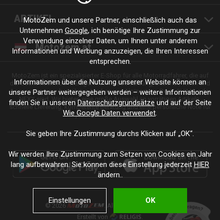
ARTIKEL
MotoZem und unsere Partner, einschließlich auch das
Unternehmen
Google
, ich benötige Ihre Zustimmung zur
Verwendung einzelner Daten, um Ihnen unter anderem
Motozem.at
Informationen und Werbung anzuzeigen, die Ihren Interessen
entsprechen.
MotoZem ist ein spezialisierter E-Shop für alle Motorradfahrer, die auf
Informationen über die Nutzung unserer Website können an
der Suche nach hochwertiger Motorradbekleidung, Zubehör, Teilen und
Accessoires von bewährten Marken wie Alpinestars, Revit, SHIMA oder
unsere Partner weitergegeben werden – weitere Informationen
NEXX sind. Wir bieten eine große Auswahl an vorrätigen Artikeln,
finden Sie in unseren
Datenschutzgrundsätze
und auf der Seite
schnelle Lieferung, kompetente Beratung und eine persönliche Note für
Wie Google Daten verwendet
.
jede Fahrt und jeden Stil.
Sie geben Ihre Zustimmung durchs Klicken auf „OK“.
Wir werden Ihre Zustimmung zum Setzen von Cookies ein Jahr
lang aufbewahren. Sie können diese Einstellung jederzeit
HIER
ändern..
Einstellungen
OK
© 2026
. Alle Rechte vorbehalten.
Erstellt von
.