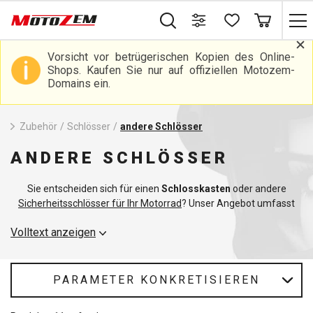
Vorsicht vor betrügerischen Kopien des Online-
Shops. Kaufen Sie nur auf offiziellen Motozem-
Domains ein.
Zubehör
/
Schlösser
/
andere Schlösser
ANDERE SCHLÖSSER
Sie entscheiden sich für einen
Schlosskasten
oder andere
Sicherheitsschlösser für Ihr Motorrad
? Unser Angebot umfasst
eine breite Palette von Sicherheitslösungen, um Ihr Motorrad vor
Volltext anzeigen
unerwünschten Besuchern zu schützen. Zusätzlich zu den
traditionellen Schlössern bieten wir auch
Schlosserinnerungen
an, die für jeden Biker eine tolle Ergänzung sind und Sie daran
erinnern, dass Ihr Motorrad immer sicher ist.
PARAMETER KONKRETISIEREN
Unsere Schlosskoffer sind so konzipiert, dass sie Ihr Schloss vor