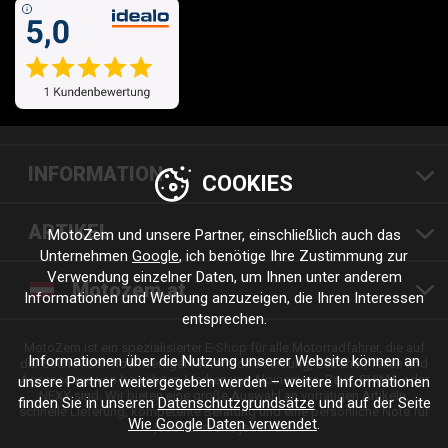
INFORMATION
COOKIES
ARTIKEL
MotoZem und unsere Partner, einschließlich auch das
Unternehmen
Google
, ich benötige Ihre Zustimmung zur
Verwendung einzelner Daten, um Ihnen unter anderem
Motozem.at
Informationen und Werbung anzuzeigen, die Ihren Interessen
entsprechen.
MotoZem ist ein spezialisierter E-Shop für alle Motorradfahrer, die auf
Informationen über die Nutzung unserer Website können an
der Suche nach hochwertiger Motorradbekleidung, Zubehör, Teilen und
Accessoires von bewährten Marken wie Alpinestars, Revit, SHIMA oder
unsere Partner weitergegeben werden – weitere Informationen
NEXX sind. Wir bieten eine große Auswahl an vorrätigen Artikeln,
finden Sie in unseren
Datenschutzgrundsätze
und auf der Seite
schnelle Lieferung, kompetente Beratung und eine persönliche Note für
Wie Google Daten verwendet
.
jede Fahrt und jeden Stil.