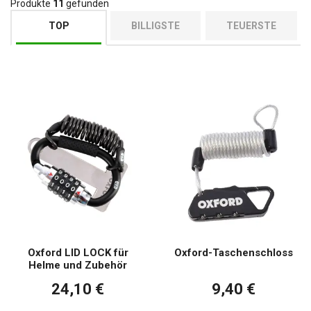
Produkte
11
gefunden
Beschädigungen schützen und gleichzeitig einen einfachen
Zugang ermöglichen, wann immer Sie ihn brauchen. Sie sind aus
TOP
BILLIGSTE
TEUERSTE
haltbaren Materialien gefertigt, die die Langlebigkeit und den
Schutz Ihres Schlosses gewährleisten.
Oxford LID LOCK für
Oxford-Taschenschloss
Helme und Zubehör
24,10 €
9,40 €