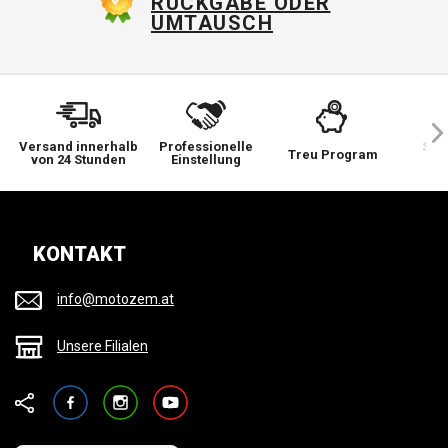
RÜCKGABE ODER
UMTAUSCH
Versand innerhalb
Professionelle
Sie 
Treu Program
von 24 Stunden
Einstellung
wi
KONTAKT
info@motozem.at
Unsere Filialen
Facebook
Instagram
YouTube