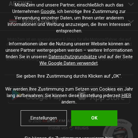
ARTIKEL
MotoZem und unsere Partner, einschließlich auch das
Unternehmen
Google
, ich benötige Ihre Zustimmung zur
Verwendung einzelner Daten, um Ihnen unter anderem
Motozem.at
Informationen und Werbung anzuzeigen, die Ihren Interessen
entsprechen.
MotoZem ist ein spezialisierter E-Shop für alle Motorradfahrer, die auf
Informationen über die Nutzung unserer Website können an
der Suche nach hochwertiger Motorradbekleidung, Zubehör, Teilen und
Accessoires von bewährten Marken wie Alpinestars, Revit, SHIMA oder
unsere Partner weitergegeben werden – weitere Informationen
NEXX sind. Wir bieten eine große Auswahl an vorrätigen Artikeln,
finden Sie in unseren
Datenschutzgrundsätze
und auf der Seite
schnelle Lieferung, kompetente Beratung und eine persönliche Note für
Wie Google Daten verwendet
.
jede Fahrt und jeden Stil.
Sie geben Ihre Zustimmung durchs Klicken auf „OK“.
Wir werden Ihre Zustimmung zum Setzen von Cookies ein Jahr
lang aufbewahren. Sie können diese Einstellung jederzeit
HIER
ändern..
Einstellungen
OK
© 2026
. Alle Rechte vorbehalten.
Erstellt von
.