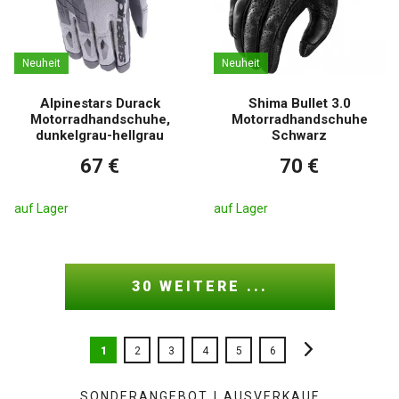
Neuheit
Neuheit
Alpinestars Durack
Shima Bullet 3.0
Motorradhandschuhe,
Motorradhandschuhe
dunkelgrau-hellgrau
Schwarz
67 €
70 €
auf Lager
auf Lager
30 WEITERE ...
1
2
3
4
5
6
SONDERANGEBOT
|
AUSVERKAUF