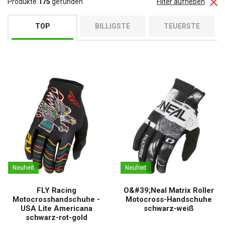
Produkte
175
gefunden
Filter aufheben
TOP
BILLIGSTE
TEUERSTE
Neuheit
Neuheit
FLY Racing
O&#39;Neal Matrix Roller
Motocrosshandschuhe -
Motocross-Handschuhe
USA Lite Americana
schwarz-weiß
schwarz-rot-gold