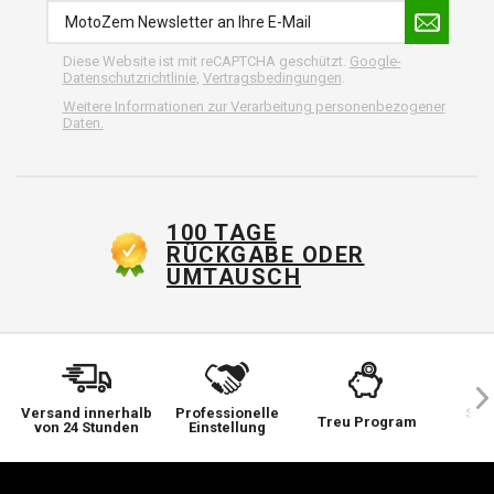
Diese Website ist mit reCAPTCHA geschützt.
Google-
Datenschutzrichtlinie
,
Vertragsbedingungen
.
Weitere Informationen zur Verarbeitung personenbezogener
Daten.
100 TAGE
RÜCKGABE ODER
UMTAUSCH
Versand innerhalb
Professionelle
Sie 
Treu Program
von 24 Stunden
Einstellung
wi