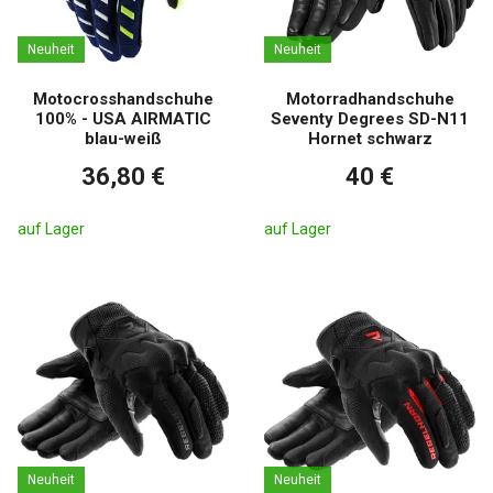
Neuheit
Neuheit
Motocrosshandschuhe
Motorradhandschuhe
100% - USA AIRMATIC
Seventy Degrees SD-N11
blau-weiß
Hornet schwarz
36,80 €
40 €
auf Lager
auf Lager
Neuheit
Neuheit