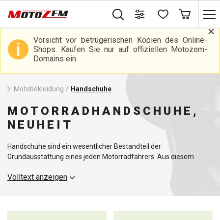
Vorsicht vor betrügerischen Kopien des Online-
Shops. Kaufen Sie nur auf offiziellen Motozem-
Domains ein.
Motobekleidung
/
Handschuhe
MOTORRADHANDSCHUHE,
NEUHEIT
Handschuhe sind ein wesentlicher Bestandteil der
Grundausstattung eines jeden Motorradfahrers. Aus diesem
Grund ist es wichtig zu wissen, welche Art von Maschine Sie
Volltext anzeigen
fahren und dementsprechend den passenden Typ zu wählen -
Handschuhe für Chopper, Motocross, Touren- oder
Sportmotorräder, fingerlose oder Thermohandschuhe. Qualitativ
hochwertige Handschuhe schützen Sie vor widrigen
Wetterbedingungen, Stürzen, Unfällen, Schürfwunden oder