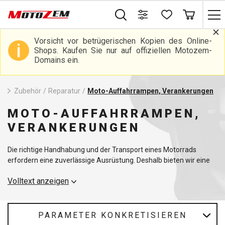
Vorsicht vor betrügerischen Kopien des Online-
Shops. Kaufen Sie nur auf offiziellen Motozem-
Domains ein.
Zubehör
/
Reparatur
/
Moto-Auffahrrampen, Verankerungen
MOTO-AUFFAHRRAMPEN,
VERANKERUNGEN
Die richtige Handhabung und der Transport eines Motorrads
erfordern eine zuverlässige Ausrüstung. Deshalb bieten wir eine
breite Palette von
Motorradrampen
an, die Ihnen das Be- und
Volltext anzeigen
Entladen Ihrer Maschine erleichtern. Unser Angebot umfasst
verschiedene Rampentypen, darunter auch
tragbare Rampen
, die
leicht und einfach zu transportieren sind und sich ideal für Reisen
eignen. Für ein Höchstmaß an Praktikabilität empfehlen wir Ihnen
PARAMETER KONKRETISIEREN
klappbare Rampen
, die nur wenig Platz beanspruchen und sich