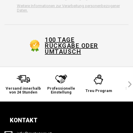
Weitere Informationen zur Verarbeitung personenbezogener
Daten.
100 TAGE
RÜCKGABE ODER
UMTAUSCH
Versand innerhalb
Professionelle
Sie 
Treu Program
von 24 Stunden
Einstellung
wi
KONTAKT