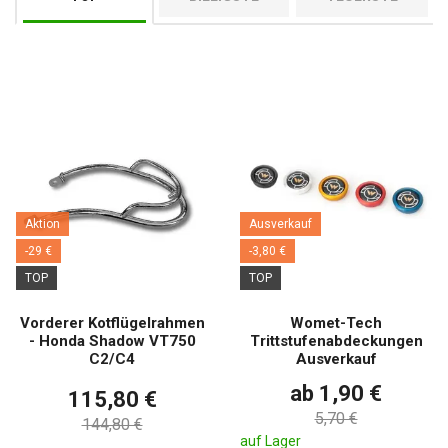
Aktion
Ausverkauf
-29 €
-3,80 €
TOP
TOP
Vorderer Kotflügelrahmen
Womet-Tech
- Honda Shadow VT750
Trittstufenabdeckungen
C2/C4
Ausverkauf
ab 1,90 €
115,80 €
5,70 €
144,80 €
auf Lager