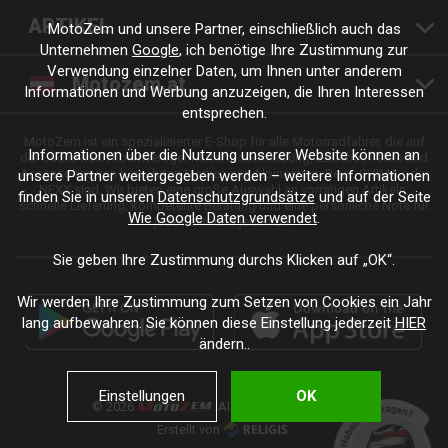
ARTIKEL
MotoZem und unsere Partner, einschließlich auch das
Unternehmen
Google
, ich benötige Ihre Zustimmung zur
Verwendung einzelner Daten, um Ihnen unter anderem
Motozem.at
Informationen und Werbung anzuzeigen, die Ihren Interessen
entsprechen.
MotoZem ist ein spezialisierter E-Shop für alle Motorradfahrer, die auf
Informationen über die Nutzung unserer Website können an
der Suche nach hochwertiger Motorradbekleidung, Zubehör, Teilen und
Accessoires von bewährten Marken wie Alpinestars, Revit, SHIMA oder
unsere Partner weitergegeben werden – weitere Informationen
NEXX sind. Wir bieten eine große Auswahl an vorrätigen Artikeln,
finden Sie in unseren
Datenschutzgrundsätze
und auf der Seite
schnelle Lieferung, kompetente Beratung und eine persönliche Note für
Wie Google Daten verwendet
.
jede Fahrt und jeden Stil.
Sie geben Ihre Zustimmung durchs Klicken auf „OK“.
Wir werden Ihre Zustimmung zum Setzen von Cookies ein Jahr
lang aufbewahren. Sie können diese Einstellung jederzeit
HIER
ändern..
Einstellungen
OK
© 2026
. Alle Rechte vorbehalten.
Erstellt von
.