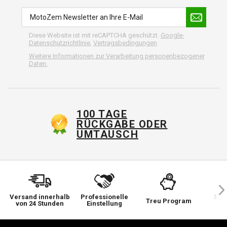
Diese Website ist mit reCAPTCHA geschützt.
Google-
Datenschutzrichtlinie
,
Vertragsbedingungen
.
Weitere Informationen zur Verarbeitung personenbezogener
Daten.
100 TAGE
RÜCKGABE ODER
UMTAUSCH
Versand innerhalb
Professionelle
Sie 
Treu Program
von 24 Stunden
Einstellung
wi