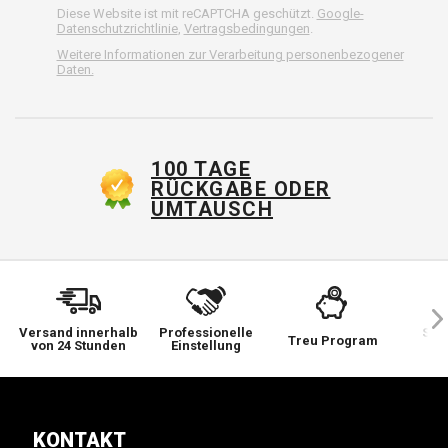
Diese Website ist mit reCAPTCHA geschützt.
Google-
Datenschutzrichtlinie
,
Vertragsbedingungen
.
Weitere Informationen zur Verarbeitung personenbezogener
Daten.
100 TAGE
RÜCKGABE ODER
UMTAUSCH
Versand innerhalb
Professionelle
Sie 
Treu Program
von 24 Stunden
Einstellung
wi
KONTAKT