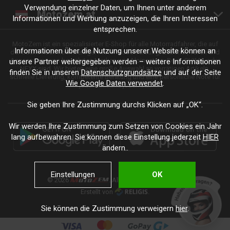
Verwendung einzelner Daten, um Ihnen unter anderem
Motozem.at
Informationen und Werbung anzuzeigen, die Ihren Interessen
entsprechen.
MotoZem ist ein spezialisierter E-Shop für alle Motorradfahrer, die auf
Informationen über die Nutzung unserer Website können an
der Suche nach hochwertiger Motorradbekleidung, Zubehör, Teilen und
Accessoires von bewährten Marken wie Alpinestars, Revit, SHIMA oder
unsere Partner weitergegeben werden – weitere Informationen
NEXX sind. Wir bieten eine große Auswahl an vorrätigen Artikeln,
finden Sie in unseren
Datenschutzgrundsätze
und auf der Seite
schnelle Lieferung, kompetente Beratung und eine persönliche Note für
Wie Google Daten verwendet
.
jede Fahrt und jeden Stil.
Sie geben Ihre Zustimmung durchs Klicken auf „OK“.
Wir werden Ihre Zustimmung zum Setzen von Cookies ein Jahr
lang aufbewahren. Sie können diese Einstellung jederzeit
HIER
ändern..
Einstellungen
OK
© 2026
. Alle Rechte vorbehalten.
Erstellt von
.
Sie können die Zustimmung verweigern
hier
.