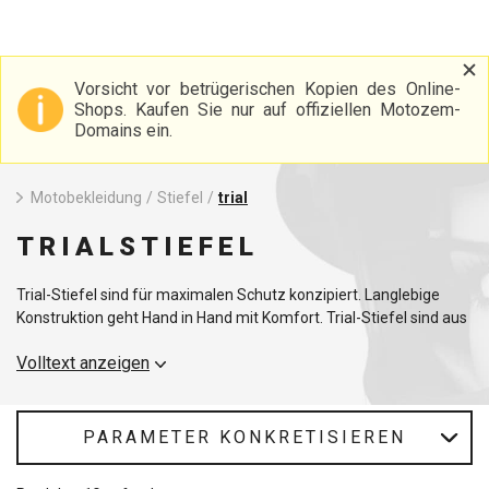
Vorsicht vor betrügerischen Kopien des Online-
Shops. Kaufen Sie nur auf offiziellen Motozem-
Domains ein.
Motobekleidung
/
Stiefel
/
trial
TRIALSTIEFEL
Trial-Stiefel sind für maximalen Schutz konzipiert. Langlebige
Konstruktion geht Hand in Hand mit Komfort. Trial-Stiefel sind aus
hochwertigen Materialien gefertigt und halten auch den härtesten
Volltext anzeigen
Bedingungen stand.
PARAMETER KONKRETISIEREN