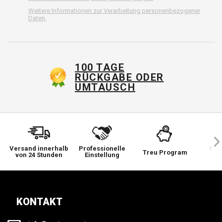
Weitere Informationen zur Verarbeitung personenbezogener
Daten.
100 TAGE
RÜCKGABE ODER
UMTAUSCH
Versand innerhalb
Professionelle
Sie 
Treu Program
von 24 Stunden
Einstellung
wi
KONTAKT