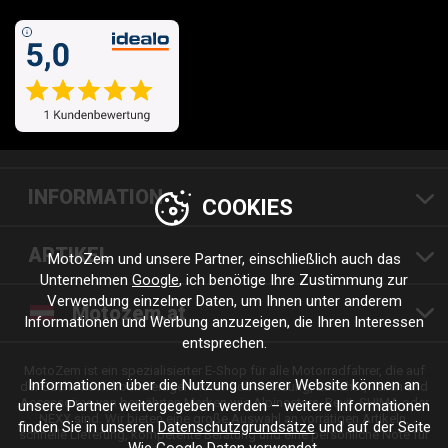
INFORMATION
COOKIES
ARTIKEL
MotoZem und unsere Partner, einschließlich auch das
Unternehmen
Google
, ich benötige Ihre Zustimmung zur
Verwendung einzelner Daten, um Ihnen unter anderem
Motozem.at
Informationen und Werbung anzuzeigen, die Ihren Interessen
entsprechen.
MotoZem ist ein spezialisierter E-Shop für alle Motorradfahrer, die auf
Informationen über die Nutzung unserer Website können an
der Suche nach hochwertiger Motorradbekleidung, Zubehör, Teilen und
Accessoires von bewährten Marken wie Alpinestars, Revit, SHIMA oder
unsere Partner weitergegeben werden – weitere Informationen
NEXX sind. Wir bieten eine große Auswahl an vorrätigen Artikeln,
finden Sie in unseren
Datenschutzgrundsätze
und auf der Seite
schnelle Lieferung, kompetente Beratung und eine persönliche Note für