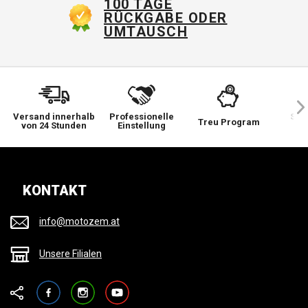
100 TAGE
RÜCKGABE ODER
UMTAUSCH
Versand innerhalb
Professionelle
Sie 
Treu Program
von 24 Stunden
Einstellung
wi
KONTAKT
info@motozem.at
Unsere Filialen
Facebook
Instagram
YouTube