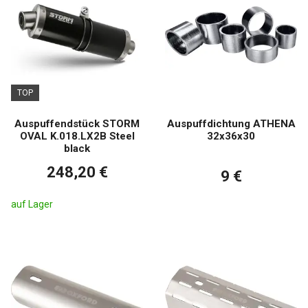
TOP
Auspuffendstück STORM
Auspuffdichtung ATHENA
OVAL K.018.LX2B Steel
32x36x30
black
248,20 €
9 €
auf Lager