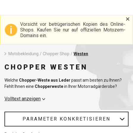
Vorsicht vor betrügerischen Kopien des Online-
Shops. Kaufen Sie nur auf offiziellen Motozem-
Domains ein.
Motobekleidung
/
Chopper Shop
/
Westen
CHOPPER WESTEN
Welche
Chopper-Weste aus Leder
passt am besten zu Ihnen?
Fehlt Ihnen eine
Chopperweste
in Ihrer Motorradgarderobe?
Jeder gute Chopper-Biker sollte auch eine hochwertige Chopper-
Volltext anzeigen
Weste in seiner Ausrüstung haben. Motorradwesten aus Leder
haben in der Regel eine Schnürung an den Seiten, damit sie sich
perfekt an Ihren Körper anpassen. Für Motorradfahrer bieten wir
auch hochwertige
Lederhosen
an, die jedem Fahrer perfekt
PARAMETER KONKRETISIEREN
passen. Stellen Sie jedoch sicher, dass Sie auch
einen Gürtel
kaufen, damit die Hose bei jeder Fahrt an ihrem Platz bleibt.