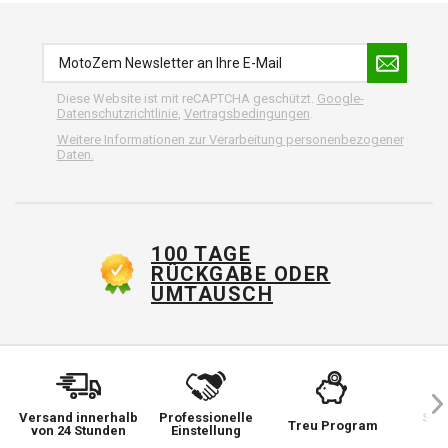
Diese Website ist mit reCAPTCHA geschützt.
Google-
Datenschutzrichtlinie
,
Vertragsbedingungen
.
Weitere Informationen zur Verarbeitung personenbezogener
Daten.
100 TAGE
RÜCKGABE ODER
UMTAUSCH
Versand innerhalb
Professionelle
Sie 
Treu Program
von 24 Stunden
Einstellung
wi