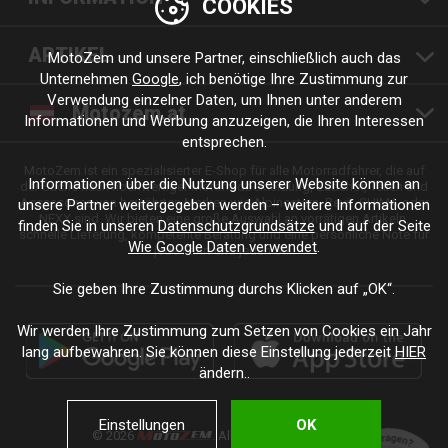
COOKIES
ARTIKEL
MotoZem und unsere Partner, einschließlich auch das
Unternehmen
Google
, ich benötige Ihre Zustimmung zur
Verwendung einzelner Daten, um Ihnen unter anderem
Motozem.at
Informationen und Werbung anzuzeigen, die Ihren Interessen
entsprechen.
MotoZem ist ein spezialisierter E-Shop für alle Motorradfahrer, die auf
Informationen über die Nutzung unserer Website können an
der Suche nach hochwertiger Motorradbekleidung, Zubehör, Teilen und
Accessoires von bewährten Marken wie Alpinestars, Revit, SHIMA oder
unsere Partner weitergegeben werden – weitere Informationen
NEXX sind. Wir bieten eine große Auswahl an vorrätigen Artikeln,
finden Sie in unseren
Datenschutzgrundsätze
und auf der Seite
schnelle Lieferung, kompetente Beratung und eine persönliche Note für
Wie Google Daten verwendet
.
jede Fahrt und jeden Stil.
Sie geben Ihre Zustimmung durchs Klicken auf „OK“.
Wir werden Ihre Zustimmung zum Setzen von Cookies ein Jahr
lang aufbewahren. Sie können diese Einstellung jederzeit
HIER
ändern..
Einstellungen
OK
© 2026
. Alle Rechte vorbehalten.