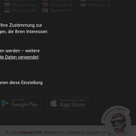
Motozem.bg
Motozem.lt
Motozem.lv
Motozem.ee
Motozem.fi
e Ihre Zustimmung zur
n, die Ihren Interessen
en werden – weitere
le Daten verwendet
.
nen diese Einstellung
© 2026
. Alle Rechte vorbehalten. Erstellt von
.