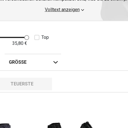
 bequem andere
wasserdichte Motorradstiefel
für eine bequeme 
Volltext anzeigen
Top
35,80
€
GRÖSSE
TEUERSTE