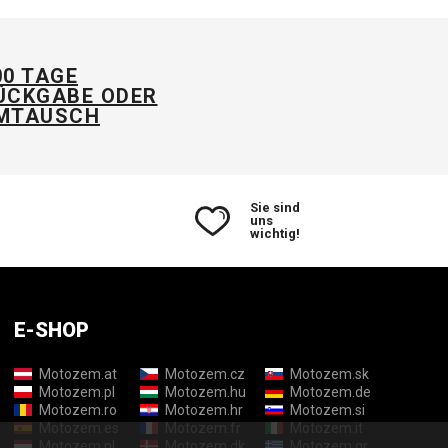
00 TAGE
ÜCKGABE ODER
MTAUSCH
Sie sind
uns
wichtig!
E-SHOP
Motozem.at
Motozem.cz
Motozem.sk
Motozem.pl
Motozem.hu
Motozem.de
Motozem.ro
Motozem.hr
Motozem.si
Motozem.es
Motozem.fr
Motozem.it
Motozem.nl
Motozem.dk
Motozem.gr