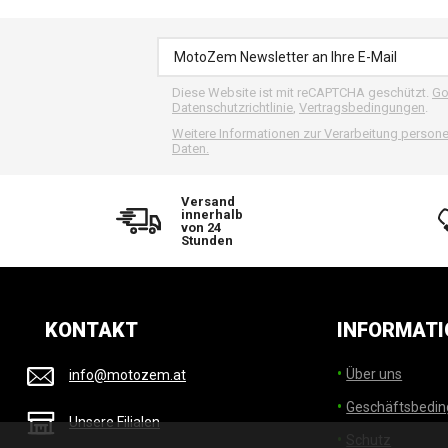
Diese Website ist mit reCAPTCHA geschützt.
Go
Datenschutzrichtlinie
,
Vertragsbedingungen
.
Weitere Informationen zur Verarbeitung perso
Daten.
Versand
innerhalb
von 24
Stunden
KONTAKT
INFORMATI
Über uns
info@motozem.at
Geschäftsbedi
Unsere Filialen
Schutz