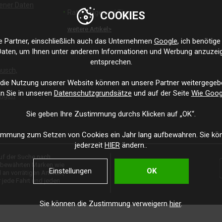
ener Daten
Ratschläge und Tipps
COOKIES
weitere Artikel>
Partner, einschließlich auch das Unternehmen
Google
, ich benötig
aten, um Ihnen unter anderem Informationen und Werbung anzuzeige
entsprechen.
usch,
 die Nutzung unserer Website können an unsere Partner weitergegeb
n Sie in unseren
Datenschutzgrundsätze
und auf der Seite
Wie Goog
ungen
Sie geben Ihre Zustimmung durchs Klicken auf „OK“.
immung zum Setzen von Cookies ein Jahr lang aufbewahren. Sie kön
jederzeit
HIER
ändern..
auf der Suche nach
n bewährten Marken wie
Einstellungen
OK
an vorrätigen Artikeln,
 jede Fahrt und jeden
Sie können die Zustimmung verweigern
hier
.