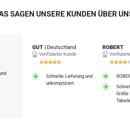
AS SAGEN UNSERE KUNDEN ÜBER UN
GUT
| Deutschland
ROBERT
Verifizierter Kunde
Verifizier
und
Schnelle Lieferung und
ROBERT
unkompliziert
Schnel
Größe 
Tabell
Katalo
bei Be
wieder.