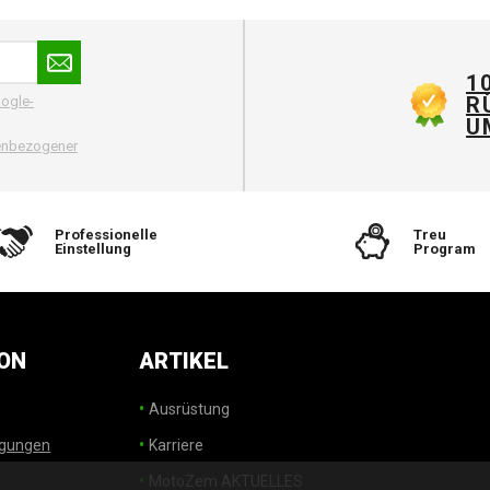
1
R
ogle-
U
nenbezogener
Professionelle
Treu
Einstellung
Program
ON
ARTIKEL
Ausrüstung
ngungen
Karriere
MotoZem AKTUELLES