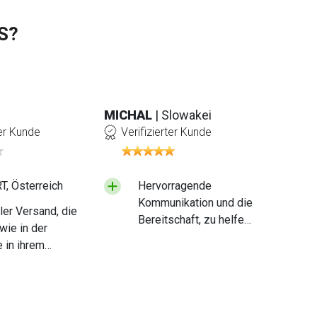
S?
MICHAL
| Slowakei
ter Kunde
Verifizierter Kunde
, Österreich
Hervorragende
Kommunikation und die
ler Versand, die
Bereitschaft, zu helfen
wie in der
und Ratschläge zu
e in ihrem
geben 👍
g angegeben,
darf gerne
 :-)