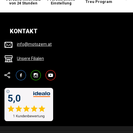
Treu Program
von 24 Stunden
Einstellung
wi
KONTAKT
info@motozem.at
Unsere Filialen
Facebook
Instagram
YouTube