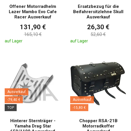
Offener Motorradhelm
Ersatzbezug für die
Lazer Mambo Evo Cafe
Beifahrersitzlehne Skull
Racer Ausverkauf
Ausverkauf
131,90 €
26,30 €
165,10 €
52,60 €
auf Lager
auf Lager
Ausverkauf
-79,40 €
Ausverkauf
TOP
-15,80 €
Hinterer Sternträger -
Chopper RSA-21B
Yamaha Drag Star
Motorradkoffer