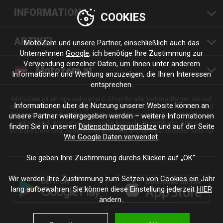
INFORMATION
COOKIES
ARTIKEL
MotoZem und unsere Partner, einschließlich auch das
Unternehmen
Google
, ich benötige Ihre Zustimmung zur
Verwendung einzelner Daten, um Ihnen unter anderem
Motozem.at
Informationen und Werbung anzuzeigen, die Ihren Interessen
entsprechen.
MotoZem ist ein spezialisierter E-Shop für alle Motorradfahrer, die auf
Informationen über die Nutzung unserer Website können an
der Suche nach hochwertiger Motorradbekleidung, Zubehör, Teilen und
Accessoires von bewährten Marken wie Alpinestars, Revit, SHIMA oder
unsere Partner weitergegeben werden – weitere Informationen
NEXX sind. Wir bieten eine große Auswahl an vorrätigen Artikeln,
finden Sie in unseren
Datenschutzgrundsätze
und auf der Seite
schnelle Lieferung, kompetente Beratung und eine persönliche Note für
Wie Google Daten verwendet
.
jede Fahrt und jeden Stil.
Sie geben Ihre Zustimmung durchs Klicken auf „OK“.
Wir werden Ihre Zustimmung zum Setzen von Cookies ein Jahr
lang aufbewahren. Sie können diese Einstellung jederzeit
HIER
ändern..