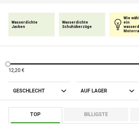
Handschuhe, wasserdi
Wie wäh
Wasserdichte
Wasserdichte
ein
Jacken
Schuhüberzüge
wasserd
Motorra
12,20
€
GESCHLECHT
AUF LAGER
TOP
BILLIGSTE