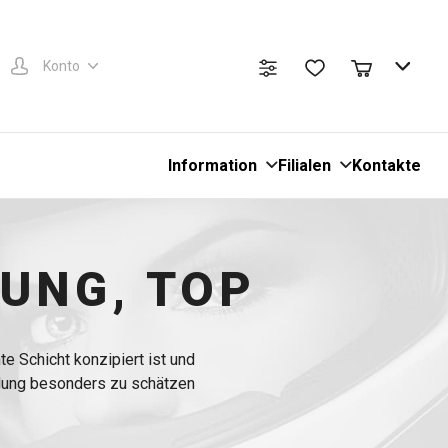
Konto
Information
Filialen
Kontakte
UNG, TOP
e Schicht konzipiert ist und
idung besonders zu schätzen
e sind mit reflektierenden
bequem Schuhüberzieher und