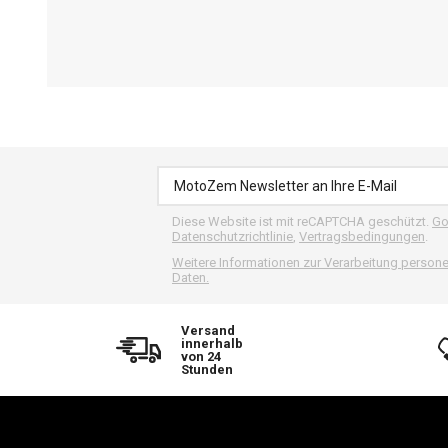
Diese Website ist mit reCAPTCHA geschützt.
Go
Datenschutzrichtlinie
,
Vertragsbedingungen
.
Weitere Informationen zur Verarbeitung perso
Daten.
Versand
innerhalb
von 24
Stunden