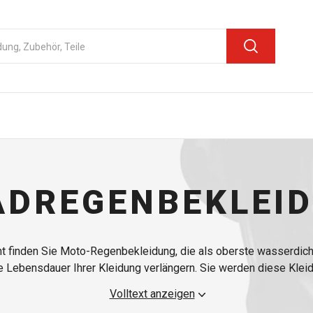
DREGENBEKLEID
t finden Sie Moto-Regenbekleidung, die als oberste wasserdicht
die Lebensdauer Ihrer Kleidung verlängern. Sie werden diese Kle
echtem Wetter unterwegs sind. Die wasserdichten Kleidungsstück
Volltext anzeigen
o dass Sie auch im Regen gesehen werden können. Sie können 