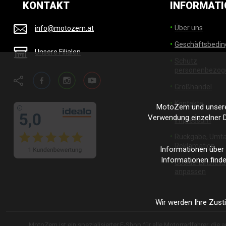
KONTAKT
INFORMATI
Über uns
info@motozem.at
Geschäftsbedi
Unsere Filialen
Schutz
personenbezog
Facebook
Instagram
YouTube
Großhandel
Kontakte
MotoZem und unsere 
Verwendung einzelner D
Impressum
Rückgabe, Umta
Reklamation
Informationen über
Informationen finde
Cookie-Einstell
anpassen
Wir werden Ihre Zust
MotoZem ist ein spezialisierter E-Shop für alle Motorradfahrer, die 