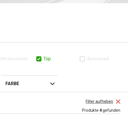
 komfortabler machen.
Mit Geschenk
Top
Ausverkauf
FARBE
Filter aufheben
Produkte
4
gefunden