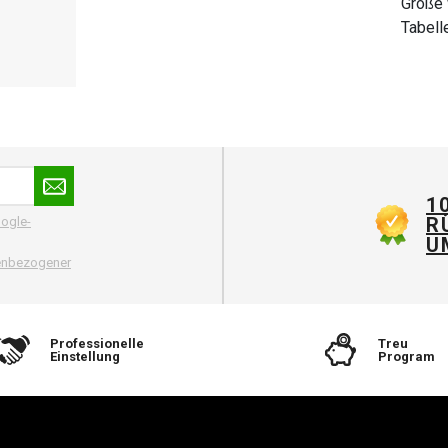
Größe 
Tabell
Katalo
bei Be
wieder.
1
R
ogle-
U
nenbezogener
Professionelle
Treu
Einstellung
Program