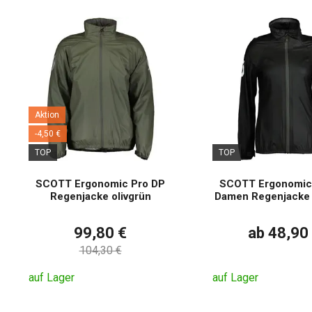
Aktion
-4,50 €
TOP
TOP
SCOTT Ergonomic Pro DP
SCOTT Ergonomic
Regenjacke olivgrün
Damen Regenjacke
99,80 €
ab 48,90
104,30 €
auf Lager
auf Lager