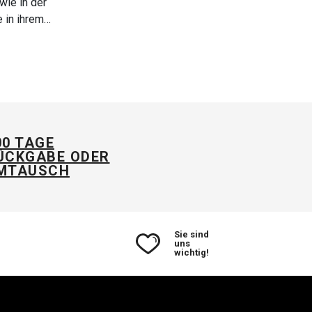
wie in der
und Ratschläge zu
e in ihrem
geben 👍
g angegeben,
darf gerne
 :-)
00 TAGE
ÜCKGABE ODER
MTAUSCH
Sie sind
uns
wichtig!