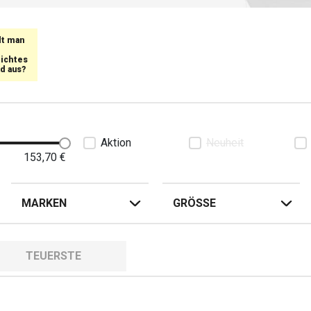
chte Jacken, Hosen oder Latzhosen kaufen, die Ihre Fahrt noch
lt man
ichtes
d aus?
Aktion
Neuheit
153,70
€
MARKEN
GRÖSSE
TEUERSTE