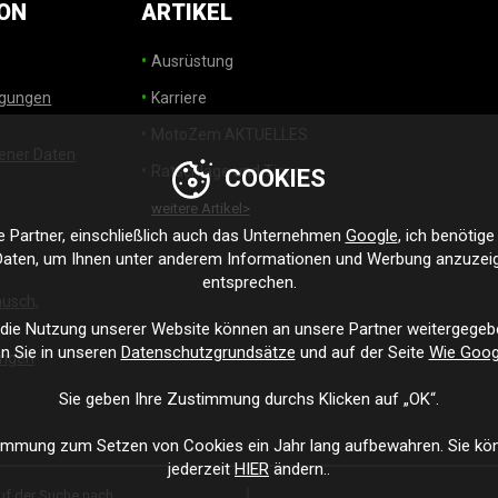
ON
ARTIKEL
Ausrüstung
ngungen
Karriere
MotoZem AKTUELLES
ener Daten
Ratschläge und Tipps
COOKIES
weitere Artikel>
Partner, einschließlich auch das Unternehmen
Google
, ich benötig
aten, um Ihnen unter anderem Informationen und Werbung anzuzeige
entsprechen.
usch,
 die Nutzung unserer Website können an unsere Partner weitergegeb
n Sie in unseren
Datenschutzgrundsätze
und auf der Seite
Wie Goog
ungen
Sie geben Ihre Zustimmung durchs Klicken auf „OK“.
immung zum Setzen von Cookies ein Jahr lang aufbewahren. Sie kön
jederzeit
HIER
ändern..
auf der Suche nach