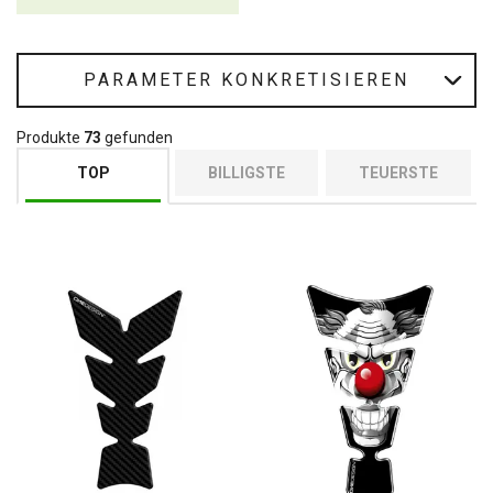
gefertigt, die eine lange Lebensdauer garantieren. Sie sind so
konzipiert, dass sie sich perfekt an die Konturen Ihres Motorrads
anpassen, um maximalen Schutz und eine einfache Montage zu
gewährleisten.
PARAMETER KONKRETISIEREN
Produkte
73
gefunden
TOP
BILLIGSTE
TEUERSTE