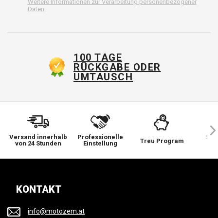
Weitere Informationen zur Verarbeitung personenbezogener
Daten.
100 TAGE
RÜCKGABE ODER
UMTAUSCH
Versand innerhalb
Professionelle
Sie 
Treu Program
von 24 Stunden
Einstellung
wi
KONTAKT
info@motozem.at