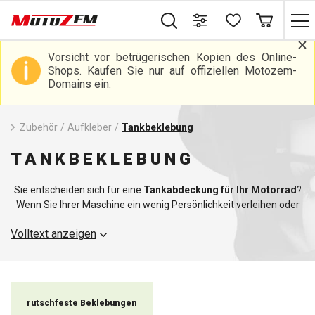
Vorsicht vor betrügerischen Kopien des Online-
Shops. Kaufen Sie nur auf offiziellen Motozem-
Domains ein.
Zubehör
/
Aufkleber
/
Tankbeklebung
TANKBEKLEBUNG
Sie entscheiden sich für eine
Tankabdeckung für Ihr Motorrad
?
Wenn Sie Ihrer Maschine ein wenig Persönlichkeit verleihen oder
einfach nur Ihren Tank vor normalem Verschleiß schützen
Volltext anzeigen
möchten, sind unsere Aufkleber eine gute Wahl. Diese Aufkleber
werten nicht nur das Aussehen Ihres Motorrads auf, sondern
bieten auch eine Schutzschicht gegen Kratzer und
Abschürfungen, die beim Fahren oder Parken entstehen können.
rutschfeste Beklebungen
Unsere Tankabdeckungen sind aus hochwertigen Materialien