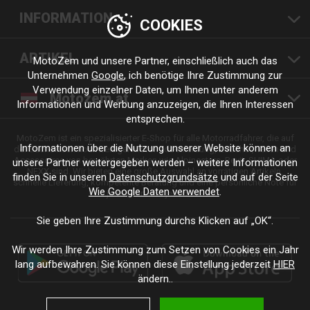
INFORMATION
COOKIES
ARTIKEL
MotoZem und unsere Partner, einschließlich auch das
Unternehmen
Google
, ich benötige Ihre Zustimmung zur
Verwendung einzelner Daten, um Ihnen unter anderem
Motozem.at
Informationen und Werbung anzuzeigen, die Ihren Interessen
entsprechen.
MotoZem ist ein spezialisierter E-Shop für alle Motorradfahrer, die auf
Informationen über die Nutzung unserer Website können an
der Suche nach hochwertiger Motorradbekleidung, Zubehör, Teilen und
Accessoires von bewährten Marken wie Alpinestars, Revit, SHIMA oder
unsere Partner weitergegeben werden – weitere Informationen
NEXX sind. Wir bieten eine große Auswahl an vorrätigen Artikeln,
finden Sie in unseren
Datenschutzgrundsätze
und auf der Seite
schnelle Lieferung, kompetente Beratung und eine persönliche Note für
Wie Google Daten verwendet
.
jede Fahrt und jeden Stil.
Sie geben Ihre Zustimmung durchs Klicken auf „OK“.
Wir werden Ihre Zustimmung zum Setzen von Cookies ein Jahr
lang aufbewahren. Sie können diese Einstellung jederzeit
HIER
ändern..