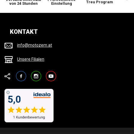
Treu Program
von 24 Stunden
Einstellung
wi
KONTAKT
info@motozem.at
Unsere Filialen
Facebook
Instagram
YouTube