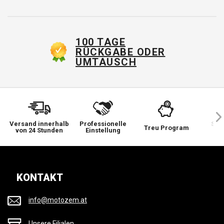
100 TAGE
RÜCKGABE ODER
UMTAUSCH
Versand innerhalb
Professionelle
Sie 
Treu Program
von 24 Stunden
Einstellung
wi
KONTAKT
info@motozem.at
Unsere Filialen