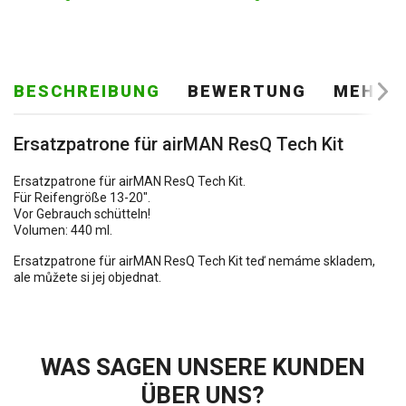
BESCHREIBUNG
BEWERTUNG
MEHR Z
Ersatzpatrone für airMAN ResQ Tech Kit
Ersatzpatrone für airMAN ResQ Tech Kit.
Für Reifengröße 13-20".
Vor Gebrauch schütteln!
Volumen: 440 ml.
Ersatzpatrone für airMAN ResQ Tech Kit teď nemáme skladem,
ale můžete si jej objednat.
WAS SAGEN UNSERE KUNDEN
ÜBER UNS?