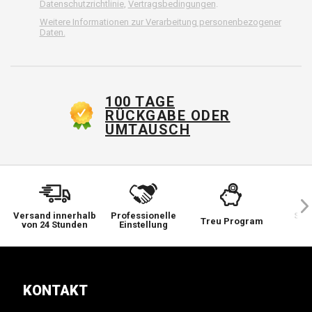
Datenschutzrichtlinie
,
Vertragsbedingungen
.
Weitere Informationen zur Verarbeitung personenbezogener
Daten.
100 TAGE
RÜCKGABE ODER
UMTAUSCH
Versand innerhalb
Professionelle
Sie 
Treu Program
von 24 Stunden
Einstellung
wi
KONTAKT