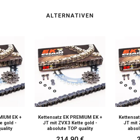
ALTERNATIVEN
MIUM EK +
Kettensatz EK PREMIUM EK +
Kettensa
e gold -
JT mit ZVX3 Kette gold -
JT mit 
uality
absolute TOP quality
absol
214,90 €