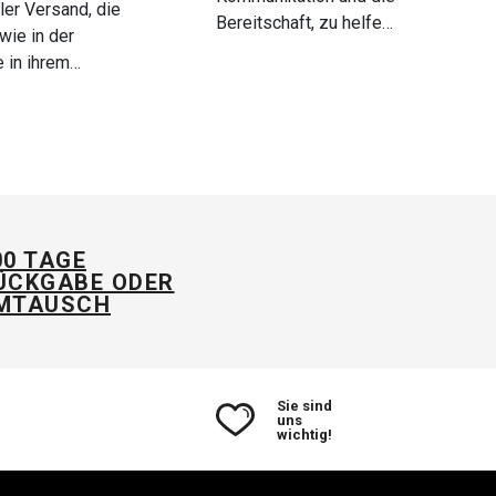
ler Versand, die
Bereitschaft, zu helfen
wie in der
und Ratschläge zu
e in ihrem
geben 👍
g angegeben,
darf gerne
 :-)
00 TAGE
ÜCKGABE ODER
MTAUSCH
Sie sind
uns
wichtig!