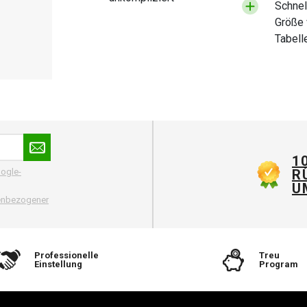
Schnel
Größe 
Tabell
Katalo
bei Be
wieder.
1
R
ogle-
U
nenbezogener
Professionelle
Treu
Einstellung
Program