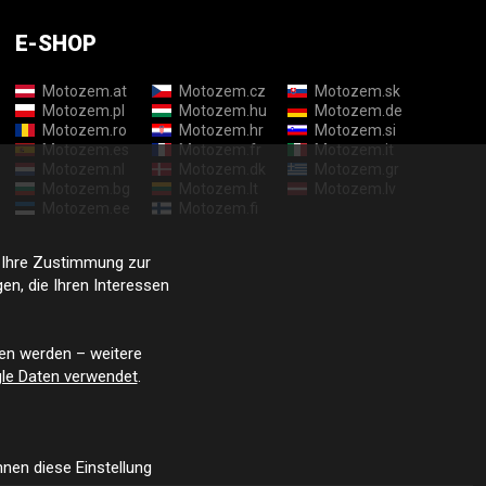
E-SHOP
Motozem.at
Motozem.cz
Motozem.sk
Motozem.pl
Motozem.hu
Motozem.de
Motozem.ro
Motozem.hr
Motozem.si
Motozem.es
Motozem.fr
Motozem.it
Motozem.nl
Motozem.dk
Motozem.gr
Motozem.bg
Motozem.lt
Motozem.lv
Motozem.ee
Motozem.fi
e Ihre Zustimmung zur
n, die Ihren Interessen
en werden – weitere
le Daten verwendet
.
nen diese Einstellung