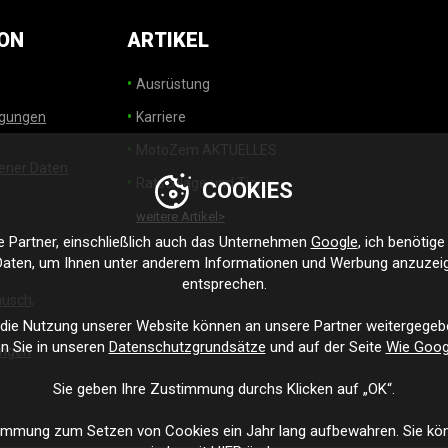
ON
ARTIKEL
Ausrüstung
ngungen
Karriere
MotoZem AKTUELLES
ener Daten
Ratschläge und Tipps
COOKIES
weitere Artikel>
Partner, einschließlich auch das Unternehmen
Google
, ich benötig
aten, um Ihnen unter anderem Informationen und Werbung anzuzeige
entsprechen.
usch,
 die Nutzung unserer Website können an unsere Partner weitergegeb
n Sie in unseren
Datenschutzgrundsätze
und auf der Seite
Wie Goog
ungen
Sie geben Ihre Zustimmung durchs Klicken auf „OK“.
immung zum Setzen von Cookies ein Jahr lang aufbewahren. Sie kön