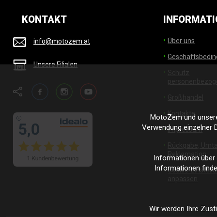
KONTAKT
INFORMATI
Über uns
info@motozem.at
Geschäftsbedi
Unsere Filialen
Schutz
personenbezog
Facebook
Instagram
YouTube
Großhandel
Kontakte
MotoZem und unsere 
Verwendung einzelner D
Impressum
Rückgabe, Umta
Reklamation
Informationen über
Informationen finde
Cookie-Einstell
anpassen
Wir werden Ihre Zust