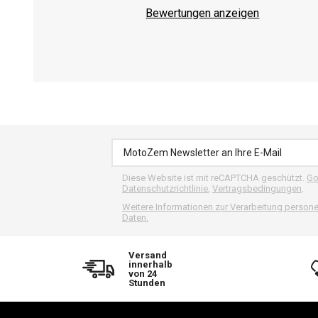
Bewertungen anzeigen
Diese Website ist mit reCAPTCHA geschützt.
Go
Datenschutzrichtlinie
,
Vertragsbedingungen
.
Weitere Informationen zur Verarbeitung perso
Daten.
Versand
innerhalb
von 24
Stunden