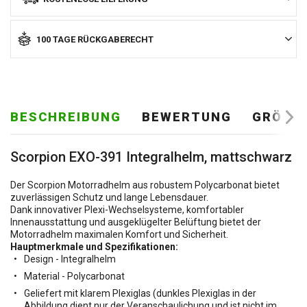
100 TAGE RÜCKGABERECHT
BESCHREIBUNG
BEWERTUNG
GRÖSSE
Scorpion EXO-391 Integralhelm, mattschwarz
Der Scorpion Motorradhelm aus robustem Polycarbonat bietet
zuverlässigen Schutz und lange Lebensdauer.
Dank innovativer Plexi-Wechselsysteme, komfortabler
Innenausstattung und ausgeklügelter Belüftung bietet der
Motorradhelm maximalen Komfort und Sicherheit.
Hauptmerkmale und Spezifikationen:
Design - Integralhelm
Material - Polycarbonat
Geliefert mit klarem Plexiglas (dunkles Plexiglas in der
Abbildung dient nur der Veranschaulichung und ist nicht im