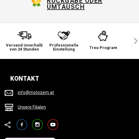
RÜCKGABE ODER
UMTAUSCH
Versand innerhalb
Professionelle
Sie 
Treu Program
von 24 Stunden
Einstellung
wi
KONTAKT
info@motozem.at
Unsere Filialen
Facebook
Instagram
YouTube