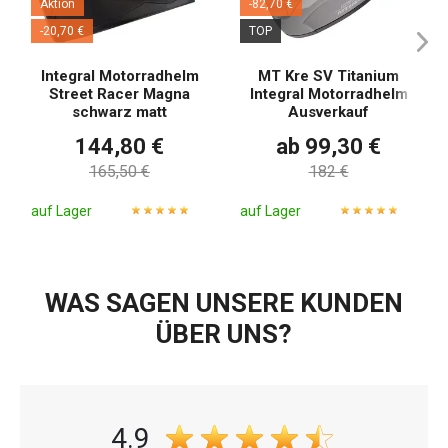
Aktion
-82,70 €
-20,70 €
TOP
Integral Motorradhelm
MT Kre SV Titanium
Street Racer Magna
Integral Motorradhelm
schwarz matt
Ausverkauf
144,80 €
ab 99,30 €
165,50 €
182 €
auf Lager
auf Lager
WAS SAGEN UNSERE KUNDEN
ÜBER UNS?
4.9