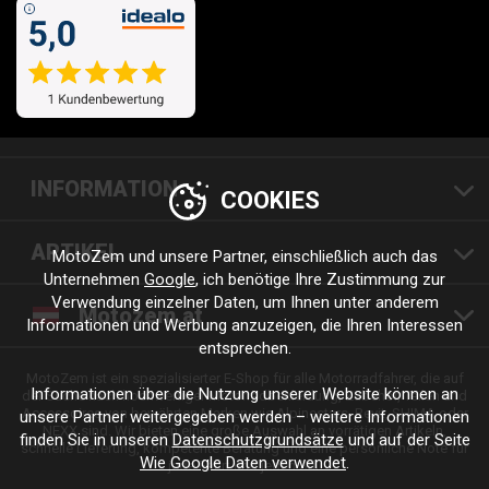
INFORMATION
COOKIES
ARTIKEL
MotoZem und unsere Partner, einschließlich auch das
Unternehmen
Google
, ich benötige Ihre Zustimmung zur
Verwendung einzelner Daten, um Ihnen unter anderem
Motozem.at
Informationen und Werbung anzuzeigen, die Ihren Interessen
entsprechen.
MotoZem ist ein spezialisierter E-Shop für alle Motorradfahrer, die auf
Informationen über die Nutzung unserer Website können an
der Suche nach hochwertiger Motorradbekleidung, Zubehör, Teilen und
Accessoires von bewährten Marken wie Alpinestars, Revit, SHIMA oder
unsere Partner weitergegeben werden – weitere Informationen
NEXX sind. Wir bieten eine große Auswahl an vorrätigen Artikeln,
finden Sie in unseren
Datenschutzgrundsätze
und auf der Seite
schnelle Lieferung, kompetente Beratung und eine persönliche Note für
Wie Google Daten verwendet
.
jede Fahrt und jeden Stil.