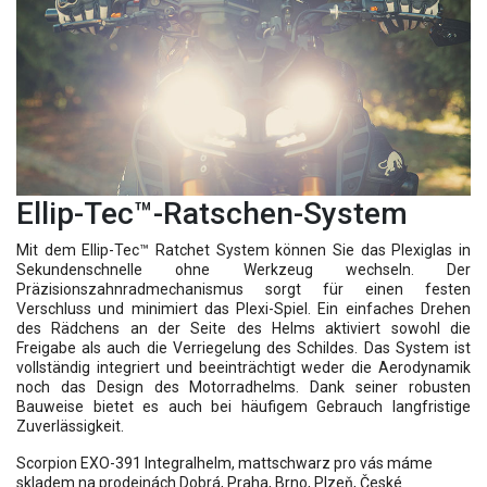
Ellip-Tec™-Ratschen-System
Mit dem Ellip-Tec™ Ratchet System können Sie das Plexiglas in
Sekundenschnelle ohne Werkzeug wechseln. Der
Präzisionszahnradmechanismus sorgt für einen festen
Verschluss und minimiert das Plexi-Spiel. Ein einfaches Drehen
des Rädchens an der Seite des Helms aktiviert sowohl die
Freigabe als auch die Verriegelung des Schildes. Das System ist
vollständig integriert und beeinträchtigt weder die Aerodynamik
noch das Design des Motorradhelms. Dank seiner robusten
Bauweise bietet es auch bei häufigem Gebrauch langfristige
Zuverlässigkeit.
Scorpion EXO-391 Integralhelm, mattschwarz pro vás máme
skladem na prodejnách Dobrá, Praha, Brno, Plzeň, České