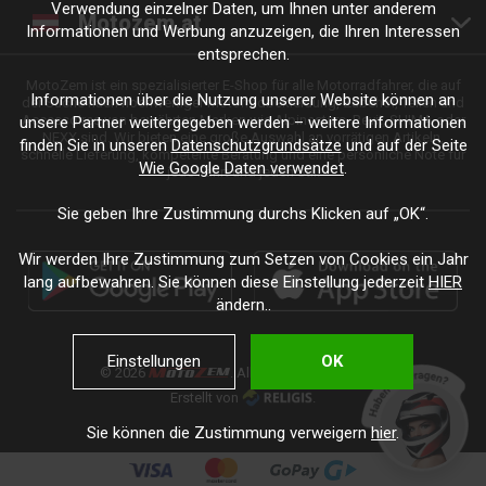
Verwendung einzelner Daten, um Ihnen unter anderem
Motozem.at
Informationen und Werbung anzuzeigen, die Ihren Interessen
entsprechen.
MotoZem ist ein spezialisierter E-Shop für alle Motorradfahrer, die auf
Informationen über die Nutzung unserer Website können an
der Suche nach hochwertiger Motorradbekleidung, Zubehör, Teilen und
Accessoires von bewährten Marken wie Alpinestars, Revit, SHIMA oder
unsere Partner weitergegeben werden – weitere Informationen
NEXX sind. Wir bieten eine große Auswahl an vorrätigen Artikeln,
finden Sie in unseren
Datenschutzgrundsätze
und auf der Seite
schnelle Lieferung, kompetente Beratung und eine persönliche Note für
Wie Google Daten verwendet
.
jede Fahrt und jeden Stil.
Sie geben Ihre Zustimmung durchs Klicken auf „OK“.
Wir werden Ihre Zustimmung zum Setzen von Cookies ein Jahr
lang aufbewahren. Sie können diese Einstellung jederzeit
HIER
ändern..
Einstellungen
OK
© 2026
. Alle Rechte vorbehalten.
Erstellt von
.
Sie können die Zustimmung verweigern
hier
.