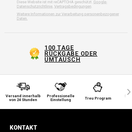
Diese Website ist mit reCAPTCHA geschützt.
Google-
Datenschutzrichtlinie
,
Vertragsbedingungen
.
Weitere Informationen zur Verarbeitung personenbezogener
Daten.
100 TAGE
RÜCKGABE ODER
UMTAUSCH
Versand innerhalb
Professionelle
Sie 
Treu Program
von 24 Stunden
Einstellung
wi
KONTAKT