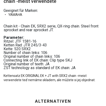
chain -meist verwendete
Geeignet für Marken:
YAMAHA
Chain kit - Chain EK, SRX2 serie, QX-ring chain. Steel front
sprocket and rear sprocket JT.
Parameter:
Ritzel: JTF 1581-16
Ketten Rad: JTR 245/3-43
Kette: 520 SRX2
Number of chain links: 106
Original number of chain links: 106
Connecting link of EK chain: Clip type SKJ
Original number of teeth: JA
ZST technology as standard of EK chain: JA
Kettensatz EK ORIGINAL EK + JT with SRX2 chain -meist
verwendete teď nemáme skladem, ale můžete si jej objednat.
ALTERNATIVEN