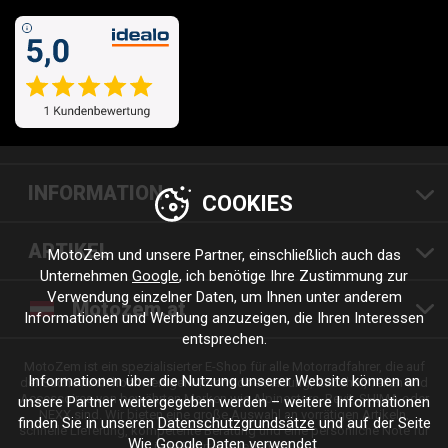
INFORMATION
COOKIES
ARTIKEL
MotoZem und unsere Partner, einschließlich auch das
Unternehmen
Google
, ich benötige Ihre Zustimmung zur
Verwendung einzelner Daten, um Ihnen unter anderem
Motozem.at
Informationen und Werbung anzuzeigen, die Ihren Interessen
entsprechen.
MotoZem ist ein spezialisierter E-Shop für alle Motorradfahrer, die auf
Informationen über die Nutzung unserer Website können an
der Suche nach hochwertiger Motorradbekleidung, Zubehör, Teilen und
Accessoires von bewährten Marken wie Alpinestars, Revit, SHIMA oder
unsere Partner weitergegeben werden – weitere Informationen
NEXX sind. Wir bieten eine große Auswahl an vorrätigen Artikeln,
finden Sie in unseren
Datenschutzgrundsätze
und auf der Seite
schnelle Lieferung, kompetente Beratung und eine persönliche Note für
Wie Google Daten verwendet
.
jede Fahrt und jeden Stil.