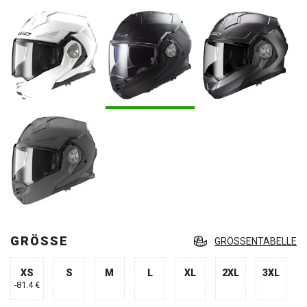
GRÖSSE
GRÖSSENTABELLE
XS
S
M
L
XL
2XL
3XL
-81.4 €