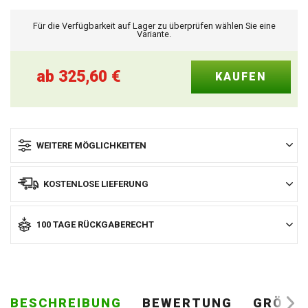
Für die Verfügbarkeit auf Lager zu überprüfen wählen Sie eine
Variante.
ab
325,60
€
WEITERE MÖGLICHKEITEN
KOSTENLOSE LIEFERUNG
100 TAGE RÜCKGABERECHT
BESCHREIBUNG
BEWERTUNG
GRÖSSE