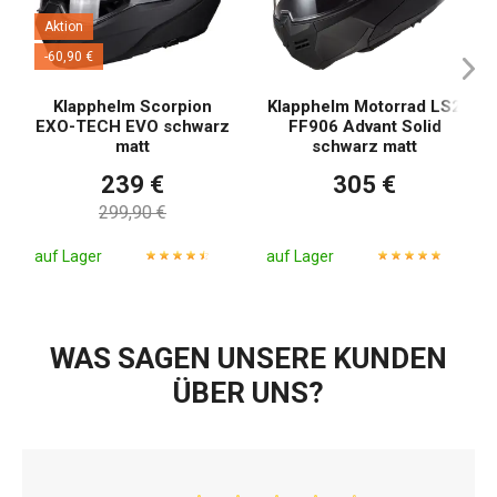
Aktion
-60,90 €
Klapphelm Scorpion
Klapphelm Motorrad LS2
EXO-TECH EVO schwarz
FF906 Advant Solid
matt
schwarz matt
239 €
305 €
299,90 €
auf Lager
auf Lager
WAS SAGEN UNSERE KUNDEN
ÜBER UNS?