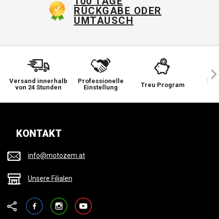
100 TAGE
RÜCKGABE ODER
UMTAUSCH
Versand innerhalb
Professionelle
Sie 
Treu Program
von 24 Stunden
Einstellung
wi
KONTAKT
info@motozem.at
Unsere Filialen
Facebook
Instagram
YouTube